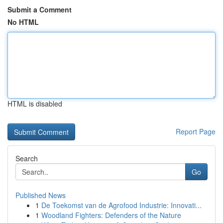
Submit a Comment
No HTML
HTML is disabled
Report Page
Search
Go
Published News
1
De Toekomst van de Agrofood Industrie: Innovati...
1
Woodland Fighters: Defenders of the Nature