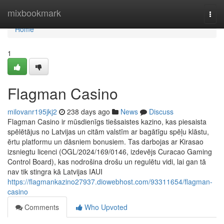
Home
mixbookmark
Togg
navi
Home
1
Flagman Casino
milovanr195jkj2
238 days ago
News
Discuss
Flagman Casino ir mūsdienīgs tiešsaistes kazino, kas piesaista
spēlētājus no Latvijas un citām valstīm ar bagātīgu spēļu klāstu,
ērtu platformu un dāsniem bonusiem. Tas darbojas ar Kirasao
izsniegtu licenci (OGL/2024/169/0146, izdevējs Curacao Gaming
Control Board), kas nodrošina drošu un regulētu vidi, lai gan tā
nav tik stingra kā Latvijas IAUI
https://flagmankazino27937.diowebhost.com/93311654/flagman-
casino
Comments
Who Upvoted