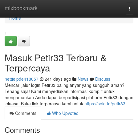
Home
mixbookmark
Togg
navi
Home
1
Masuk Petir33 Terbaru &
Terpercaya
nettielpde418057
241 days ago
News
Discuss
Mencari jalur login Petir33 paling anyar yang sungguh aman?
Tenang saja! Kami menyediakan informasi komplit untuk
mengamankan Anda dapat berpartisipasi platform Petir33 dengan
leluasa. Buka link terpercaya kami untuk
https://solo.to/petir33
Comments
Who Upvoted
Comments