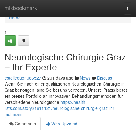
Home
mixbookmark
Togg
navi
Home
1
Neurologische Chirurgie Graz
– Ihr Experte
estelleguon086527
201 days ago
News
Discuss
Wenn Sie nach einer qualifizierten Neurologischen Chirurgie in
Graz benötigen, sind Sie bei uns vertreten. Unsere Praxis bietet
ein breites Portfolio an innovativen Behandlungsmethoden für
verschiedene Neurologische
https://health-
lists.com/story21611121/neurologische-chirurgie-graz-ihr-
fachmann
Comments
Who Upvoted