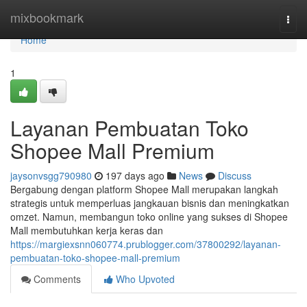
Home
mixbookmark
Togg
navi
Home
1
Layanan Pembuatan Toko
Shopee Mall Premium
jaysonvsgg790980
197 days ago
News
Discuss
Bergabung dengan platform Shopee Mall merupakan langkah
strategis untuk memperluas jangkauan bisnis dan meningkatkan
omzet. Namun, membangun toko online yang sukses di Shopee
Mall membutuhkan kerja keras dan
https://margiexsnn060774.prublogger.com/37800292/layanan-
pembuatan-toko-shopee-mall-premium
Comments
Who Upvoted