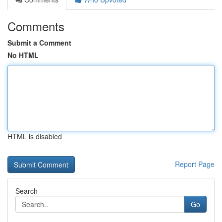
Comments
Submit a Comment
No HTML
HTML is disabled
Report Page
Search
Go