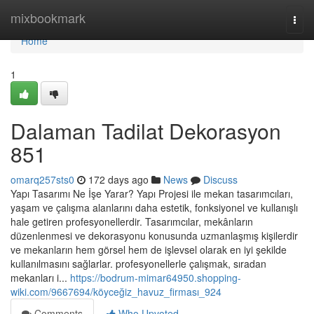
Home
mixbookmark
Togg
navi
Home
1
Dalaman Tadilat Dekorasyon
851
omarq257sts0
172 days ago
News
Discuss
Yapı Tasarımı Ne İşe Yarar? Yapı Projesi ile mekan tasarımcıları,
yaşam ve çalışma alanlarını daha estetik, fonksiyonel ve kullanışlı
hale getiren profesyonellerdir. Tasarımcılar, mekânların
düzenlenmesi ve dekorasyonu konusunda uzmanlaşmış kişilerdir
ve mekanların hem görsel hem de işlevsel olarak en iyi şekilde
kullanılmasını sağlarlar. profesyonellerle çalışmak, sıradan
mekanları i...
https://bodrum-mimar64950.shopping-
wiki.com/9667694/köyceğiz_havuz_firması_924
Comments
Who Upvoted