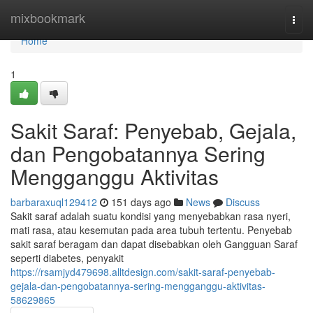
Home
mixbookmark
Togg
navi
Home
1
Sakit Saraf: Penyebab, Gejala,
dan Pengobatannya Sering
Mengganggu Aktivitas
barbaraxuql129412
151 days ago
News
Discuss
Sakit saraf adalah suatu kondisi yang menyebabkan rasa nyeri,
mati rasa, atau kesemutan pada area tubuh tertentu. Penyebab
sakit saraf beragam dan dapat disebabkan oleh Gangguan Saraf
seperti diabetes, penyakit
https://rsamjyd479698.alltdesign.com/sakit-saraf-penyebab-
gejala-dan-pengobatannya-sering-mengganggu-aktivitas-
58629865