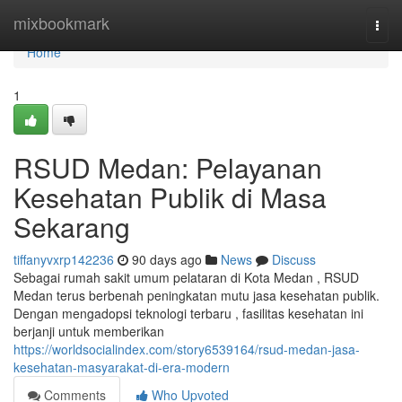
Home
mixbookmark
Togg
navi
Home
1
RSUD Medan: Pelayanan
Kesehatan Publik di Masa
Sekarang
tiffanyvxrp142236
90 days ago
News
Discuss
Sebagai rumah sakit umum pelataran di Kota Medan , RSUD
Medan terus berbenah peningkatan mutu jasa kesehatan publik.
Dengan mengadopsi teknologi terbaru , fasilitas kesehatan ini
berjanji untuk memberikan
https://worldsocialindex.com/story6539164/rsud-medan-jasa-
kesehatan-masyarakat-di-era-modern
Comments
Who Upvoted