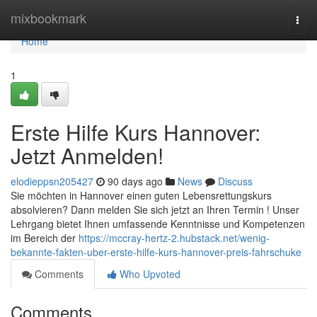
Home
mixbookmark
Togg
navi
Home
1
Erste Hilfe Kurs Hannover:
Jetzt Anmelden!
elodieppsn205427
90 days ago
News
Discuss
Sie möchten in Hannover einen guten Lebensrettungskurs
absolvieren? Dann melden Sie sich jetzt an Ihren Termin ! Unser
Lehrgang bietet Ihnen umfassende Kenntnisse und Kompetenzen
im Bereich der
https://mccray-hertz-2.hubstack.net/wenig-
bekannte-fakten-uber-erste-hilfe-kurs-hannover-preis-fahrschuke
Comments
Who Upvoted
Comments