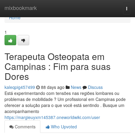
Home
mixbookmark
Togg
navi
Home
1
Terapeuta Osteopata em
Campinas : Fim para suas
Dores
kaleqpig457499
88 days ago
News
Discuss
Está experimentando com tensões nas regiões lombares ou
problemas de mobilidade ? Um profissional em Campinas pode
oferecer a solução para o que você está sentindo . Busque um
acompanhamento
https://margieuyxm145387.oneworldwiki.com/user
Comments
Who Upvoted