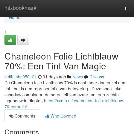
Home
mixbookmark
Togg
navi
Home
1
Chameleon Folie Lichtblauw
70%: Een Tint Van Magie
keithimbc050121
91 days ago
News
Discuss
De Chameleon folie Lichtblauw 70% is echt meer dan enkel een
tint ; het is een representatie van betovering . Deze specifieke
schaduw combineert de sereniteit van azuur met een zachte
ingebouwde diepte ,
https://xxoto.nl/chameleon-folie-lichtblauw-
70-ceramic/
Comments
Who Upvoted
Comments