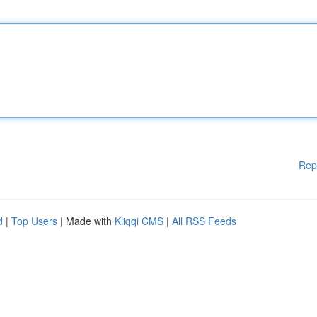
Rep
d
|
Top Users
| Made with
Kliqqi CMS
|
All RSS Feeds