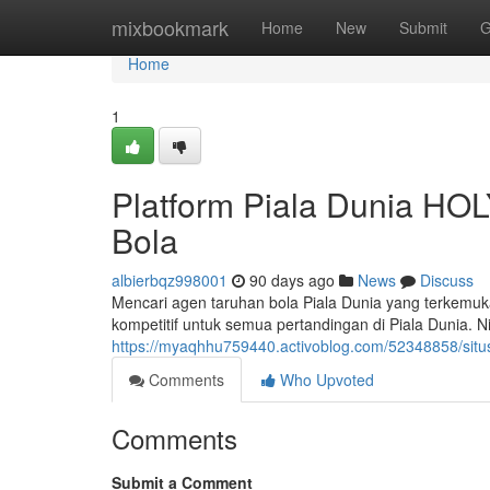
Home
mixbookmark
Home
New
Submit
G
Home
1
Platform Piala Dunia HO
Bola
albierbqz998001
90 days ago
News
Discuss
Mencari agen taruhan bola Piala Dunia yang terkem
kompetitif untuk semua pertandingan di Piala Dunia. 
https://myaqhhu759440.activoblog.com/52348858/situs-
Comments
Who Upvoted
Comments
Submit a Comment