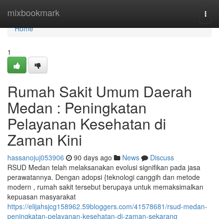
Home
mixbookmark
Togg
navi
Home
1
Rumah Sakit Umum Daerah
Medan : Peningkatan
Pelayanan Kesehatan di
Zaman Kini
hassanojuj053906
90 days ago
News
Discuss
RSUD Medan telah melaksanakan evolusi signifikan pada jasa
perawatannya. Dengan adopsi {teknologi canggih dan metode
modern , rumah sakit tersebut berupaya untuk memaksimalkan
kepuasan masyarakat
https://elijahsjcg158962.59bloggers.com/41578681/rsud-medan-
peningkatan-pelayanan-kesehatan-di-zaman-sekarang