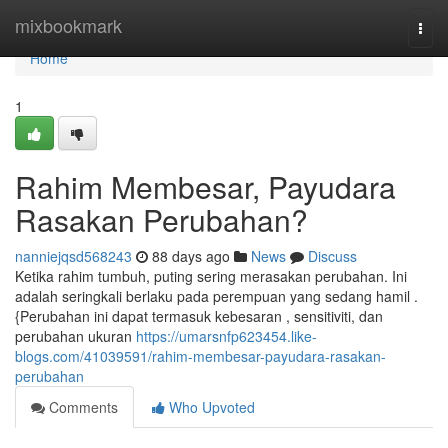
Home
mixbookmark
Togg
navi
Home
1
Rahim Membesar, Payudara
Rasakan Perubahan?
nanniejqsd568243
88 days ago
News
Discuss
Ketika rahim tumbuh, puting sering merasakan perubahan. Ini
adalah seringkali berlaku pada perempuan yang sedang hamil .
{Perubahan ini dapat termasuk kebesaran , sensitiviti, dan
perubahan ukuran
https://umarsnfp623454.like-
blogs.com/41039591/rahim-membesar-payudara-rasakan-
perubahan
Comments
Who Upvoted