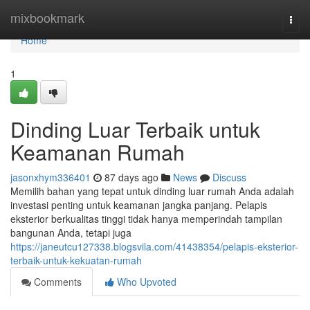
Home
mixbookmark
Togg
navi
Home
1
Dinding Luar Terbaik untuk
Keamanan Rumah
jasonxhym336401
87 days ago
News
Discuss
Memilih bahan yang tepat untuk dinding luar rumah Anda adalah
investasi penting untuk keamanan jangka panjang. Pelapis
eksterior berkualitas tinggi tidak hanya memperindah tampilan
bangunan Anda, tetapi juga
https://janeutcu127338.blogsvila.com/41438354/pelapis-eksterior-
terbaik-untuk-kekuatan-rumah
Comments
Who Upvoted