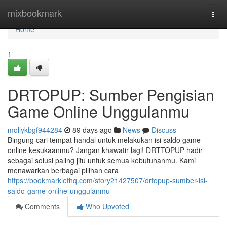
Home
mixbookmark
Togg
navi
Home
1
DRTOPUP: Sumber Pengisian
Game Online Unggulanmu
mollykbgf944284
89 days ago
News
Discuss
Bingung cari tempat handal untuk melakukan isi saldo game
online kesukaanmu? Jangan khawatir lagi! DRTTOPUP hadir
sebagai solusi paling jitu untuk semua kebutuhanmu. Kami
menawarkan berbagai pilihan cara
https://bookmarklethq.com/story21427507/drtopup-sumber-isi-
saldo-game-online-unggulanmu
Comments
Who Upvoted