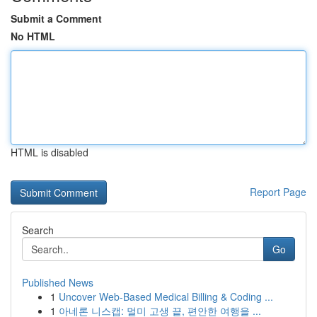
Submit a Comment
No HTML
HTML is disabled
Report Page
Search
Go
Published News
1
Uncover Web-Based Medical Billing & Coding ...
1
아네론 니스캡: 멀미 고생 끝, 편안한 여행을 ...