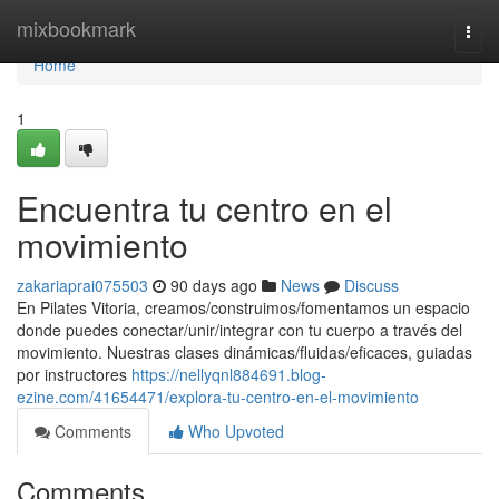
Home
mixbookmark
Togg
navi
Home
1
Encuentra tu centro en el
movimiento
zakariaprai075503
90 days ago
News
Discuss
En Pilates Vitoria, creamos/construimos/fomentamos un espacio
donde puedes conectar/unir/integrar con tu cuerpo a través del
movimiento. Nuestras clases dinámicas/fluidas/eficaces, guiadas
por instructores
https://nellyqnl884691.blog-
ezine.com/41654471/explora-tu-centro-en-el-movimiento
Comments
Who Upvoted
Comments