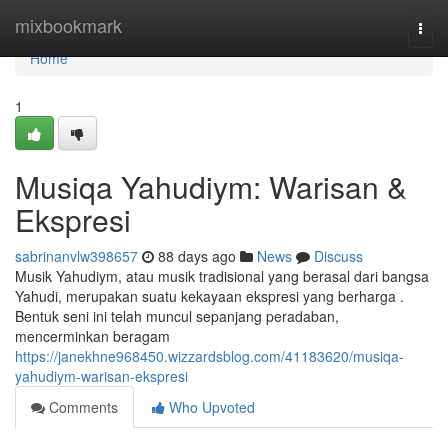
Home
mixbookmark
Togg
navi
Home
1
Musiqa Yahudiym: Warisan &
Ekspresi
sabrinanvlw398657
88 days ago
News
Discuss
Musik Yahudiym, atau musik tradisional yang berasal dari bangsa
Yahudi, merupakan suatu kekayaan ekspresi yang berharga .
Bentuk seni ini telah muncul sepanjang peradaban,
mencerminkan beragam
https://janekhne968450.wizzardsblog.com/41183620/musiqa-
yahudiym-warisan-ekspresi
Comments
Who Upvoted