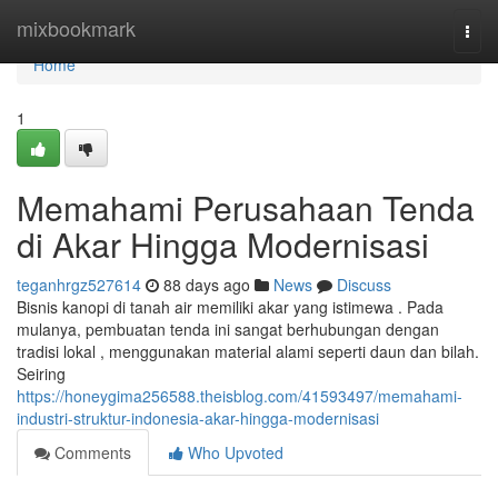
Home
mixbookmark
Togg
navi
Home
1
Memahami Perusahaan Tenda
di Akar Hingga Modernisasi
teganhrgz527614
88 days ago
News
Discuss
Bisnis kanopi di tanah air memiliki akar yang istimewa . Pada
mulanya, pembuatan tenda ini sangat berhubungan dengan
tradisi lokal , menggunakan material alami seperti daun dan bilah.
Seiring
https://honeygima256588.theisblog.com/41593497/memahami-
industri-struktur-indonesia-akar-hingga-modernisasi
Comments
Who Upvoted