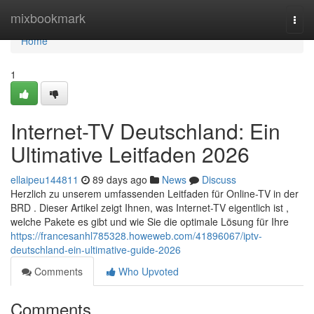
Home
mixbookmark
Togg
navi
Home
1
Internet-TV Deutschland: Ein
Ultimative Leitfaden 2026
ellaipeu144811
89 days ago
News
Discuss
Herzlich zu unserem umfassenden Leitfaden für Online-TV in der
BRD . Dieser Artikel zeigt Ihnen, was Internet-TV eigentlich ist ,
welche Pakete es gibt und wie Sie die optimale Lösung für Ihre
https://francesanhl785328.howeweb.com/41896067/iptv-
deutschland-ein-ultimative-guide-2026
Comments
Who Upvoted
Comments