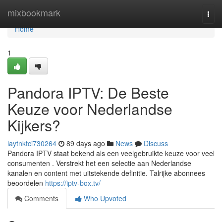
Home
mixbookmark
Togg
navi
Home
1
Pandora IPTV: De Beste
Keuze voor Nederlandse
Kijkers?
laytnktci730264
89 days ago
News
Discuss
Pandora IPTV staat bekend als een veelgebruikte keuze voor veel
consumenten . Verstrekt het een selectie aan Nederlandse
kanalen en content met uitstekende definitie. Talrijke abonnees
beoordelen
https://iptv-box.tv/
Comments
Who Upvoted