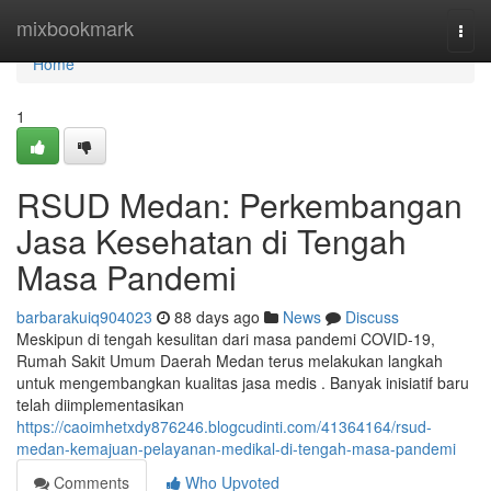
Home
mixbookmark
Togg
navi
Home
1
RSUD Medan: Perkembangan
Jasa Kesehatan di Tengah
Masa Pandemi
barbarakuiq904023
88 days ago
News
Discuss
Meskipun di tengah kesulitan dari masa pandemi COVID-19,
Rumah Sakit Umum Daerah Medan terus melakukan langkah
untuk mengembangkan kualitas jasa medis . Banyak inisiatif baru
telah diimplementasikan
https://caoimhetxdy876246.blogcudinti.com/41364164/rsud-
medan-kemajuan-pelayanan-medikal-di-tengah-masa-pandemi
Comments
Who Upvoted