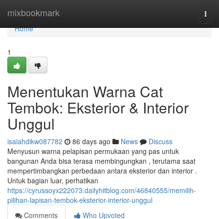
Home
mixbookmark
Togg
navi
Home
1
Menentukan Warna Cat
Tembok: Eksterior & Interior
Unggul
isaiahdikw087782
86 days ago
News
Discuss
Menyusun warna pelapisan permukaan yang pas untuk
bangunan Anda bisa terasa membingungkan , terutama saat
mempertimbangkan perbedaan antara eksterior dan interior .
Untuk bagian luar, perhatikan
https://cyrussoyx222073.dailyhitblog.com/46840555/memilih-
pilihan-lapisan-tembok-eksterior-interior-unggul
Comments
Who Upvoted