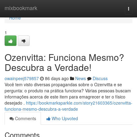
Home
mixbookmark
Togg
navi
Home
1
Ozenvitta: Funciona Mesmo?
Descubra a Verdade!
owainpeej579857
86 days ago
News
Discuss
Você tem visto diversas propagandas sobre o Ozenvitta e se
pergunta: o produto na prática funciona? Várias pessoas buscam
informações acerca de este item para emagrecer e ter o físico
desejado .
https://bookmarksparkle.com/story21603365/ozenvitta-
funciona-mesmo-descubra-a-verdade
Comments
Who Upvoted
Comments