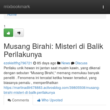
Home
mixbookmark
Togg
navi
Home
1
Musang Birahi: Misteri di Balik
Perilakunya
ezekieltfhg796721
85 days ago
News
Discuss
Perilaku unik hewan ini jantan saat musim kawin, yang dikenal
dengan sebutan "Musang Birahi," memang memukau banyak
peneliti . Fenomena ini tercatat ketika hewan tersebut, yang
biasanya pemalu , memperlihatkan
https://martinadilr678883.activosblog.com/39805508/musang-
birahi-misteri-di-balik-perilakunya
Comments
Who Upvoted