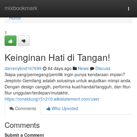
Home
mixbookmark
Togg
navi
Home
1
Keinginan Hati di Tangan!
darrenybnd167699
84 days ago
News
Discuss
Siapa yang/pemegang/pemilik ingin punya kendaraan impian?
Jeeptoto Gemilang adalah solusinya untuk wujudkan mimpi anda.
Dengan design canggih, performa kuat/handal/tangguh, dan fitur-
fitur unggulan/terdepan/mutakhir,
https://ronalduzqj151210.wikistatement.com/user
Comments
Who Upvoted
Comments
Submit a Comment