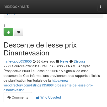
Home
mixbookmark
Togg
navi
Home
1
Descente de lesse prix
Dinantevasion
harleygbdc053955
86 days ago
News
Discuss
???? Sources officielles · IWEPS · SPW · PNAM · Analyse
Prospective 2030 La Lesse en 2026 : 5 signaux de crise
documentés Ces informations proviennent des rapports officiels
de planification territoriale de la
https://new-
webdirectory.com/listings13569845/descente-de-lesse-prix-
dinantevasion
Comments
Who Upvoted