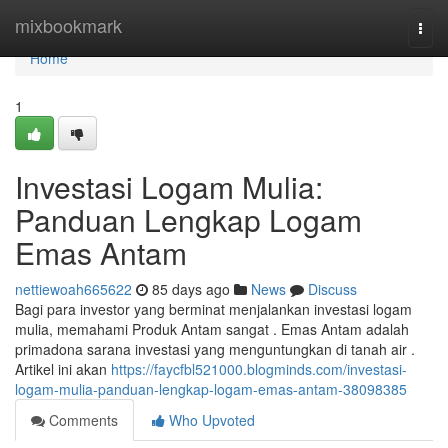
Home
mixbookmark
Togg
navi
Home
1
Investasi Logam Mulia:
Panduan Lengkap Logam
Emas Antam
nettiewoah665622
85 days ago
News
Discuss
Bagi para investor yang berminat menjalankan investasi logam
mulia, memahami Produk Antam sangat . Emas Antam adalah
primadona sarana investasi yang menguntungkan di tanah air .
Artikel ini akan
https://faycfbl521000.blogminds.com/investasi-
logam-mulia-panduan-lengkap-logam-emas-antam-38098385
Comments
Who Upvoted