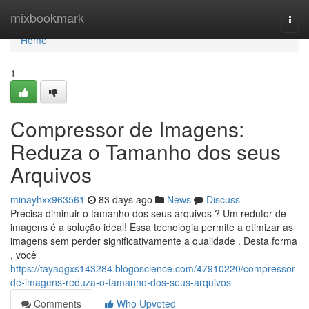
Home
mixbookmark
Togg
navi
Home
1
Compressor de Imagens:
Reduza o Tamanho dos seus
Arquivos
minayhxx963561
83 days ago
News
Discuss
Precisa diminuir o tamanho dos seus arquivos ? Um redutor de
imagens é a solução ideal! Essa tecnologia permite a otimizar as
imagens sem perder significativamente a qualidade . Desta forma
, você
https://tayaqgxs143284.blogoscience.com/47910220/compressor-
de-imagens-reduza-o-tamanho-dos-seus-arquivos
Comments
Who Upvoted