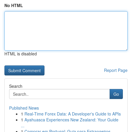
No HTML
HTML is disabled
Report Page
Search
Go
Published News
1
Real-Time Forex Data: A Developer's Guide to APIs
1
Ayahuasca Experiences New Zealand: Your Guide
...
1
Comprar em Portugal: Guia para Estrangeiros