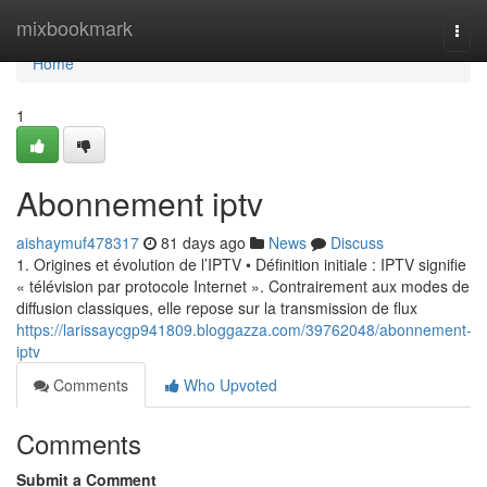
Home
mixbookmark
Togg
navi
Home
1
Abonnement iptv
aishaymuf478317
81 days ago
News
Discuss
1. Origines et évolution de l’IPTV • Définition initiale : IPTV signifie
« télévision par protocole Internet ». Contrairement aux modes de
diffusion classiques, elle repose sur la transmission de flux
https://larissaycgp941809.bloggazza.com/39762048/abonnement-
iptv
Comments
Who Upvoted
Comments
Submit a Comment