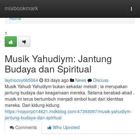
Home
mixbookmark
Togg
navi
Home
1
Musik Yahudiym: Jantung
Budaya dan Spiritual
laytnocvy065064
83 days ago
News
Discuss
Musik Yahudi Yahudiym bukan sekadar melodi ; ia merupakan
jantung budaya dan keagamaan mereka. Selama berabad-abad ,
musik ini terus bertumbuh menjadi simbol kuat dari identitas
mereka. Dari kidung-kidung
https://roypxrp014621.mdkblog.com/47393097/musik-yahudiym-
jantung-budaya-dan-spiritual
Comments
Who Upvoted