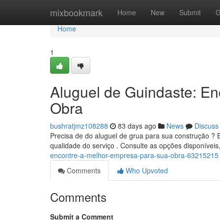
Home
mixbookmark
Home
New
Submit
G
Home
1
Aluguel de Guindaste: E
Obra
bushratjmz108288
83 days ago
News
Discuss
Precisa de do aluguel de grua para sua construção ?
qualidade do serviço . Consulte as opções disponívei
encontre-a-melhor-empresa-para-sua-obra-63215215
Comments
Who Upvoted
Comments
Submit a Comment