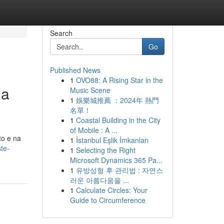
Search
Go
Published News
1
OVO88: A Rising Star in the
ua
Music Scene
1
娛樂城推薦 ：2024年 熱門
名單！
1
Coastal Building in the City
of Mobile : A ...
to e na
1
İstanbul Eşlik İmkanları
te-
1
Selecting the Right
Microsoft Dynamics 365 Pa...
1
유방성형 후 관리법 : 자연스
러운 아름다움을 ...
1
Calculate Circles: Your
Guide to Circumference