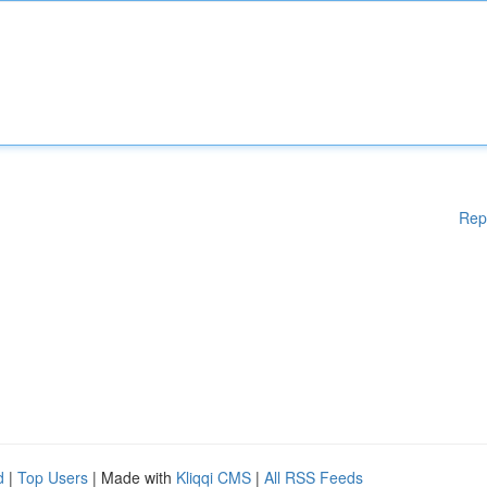
Rep
d
|
Top Users
| Made with
Kliqqi CMS
|
All RSS Feeds