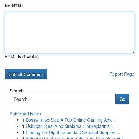
No HTML
HTML is disabled
Report Page
Search
Go
Published News
1
Bosswin168 Slot: A Top Online Gaming Adv...
1
Üsküdar İlçesi Vinç Kiralama : İhtiyaçlarınızı...
1
Finding the Right Industrial Chemical Supplier:...
1
Shipping Containers For Sale: Your Complete Buy...