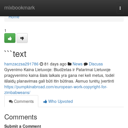
Home
mixbookmark
Togg
navi
Home
1
```text
hamzaczsa291786
81 days ago
News
Discuss
Gyvenimo Kaina Lietuvoje: Biudžetas ir Patarimai Lietuvoje
pragyvenimo kaina šiais laikais yra gana nei keli metus, todėl
išlaidų planavimas gali būti itin būtinas. Asmuo turėtų įvertinti
https://pumpkinabroad.com/european-work-copyright-for-
zimbabweans/
Comments
Who Upvoted
Comments
Submit a Comment