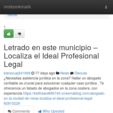
Home
mixbookmark
Togg
navi
Home
1
Letrado en este municipio –
Localiza el Ideal Profesional
Legal
kiaravuaj341958
77 days ago
News
Discuss
¿Necesitas asistencia jurídica en la zona? Hallar un abogado
confiable es crucial para solucionar cualquier caso jurídica . Te
ofrecemos un listado de abogados en la zona costera, con
experiencia
https://keithaaol685740.onesmablog.com/abogado-
en-la-ciudad-de-nerja-localiza-el-ideal-profesional-legal-
82810229
Comments
Who Upvoted