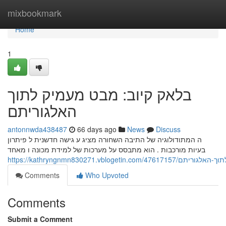
Home
mixbookmark
Home
1
בלאק קיוב: מבט מעמיק לתוך
האלגוריתם
antonnwda438487
66 days ago
News
Discuss
ה המתודולוגיה של התיבה השחורה מציג ע גישה חדשנית ל פיתרון
בעיות מורכבות . הוא מתבסס על מערכות של למידת מכונה ו מאחד
https://kathryngnmn830271.vbloge
Comments
Who Upvoted
Comments
Submit a Comment