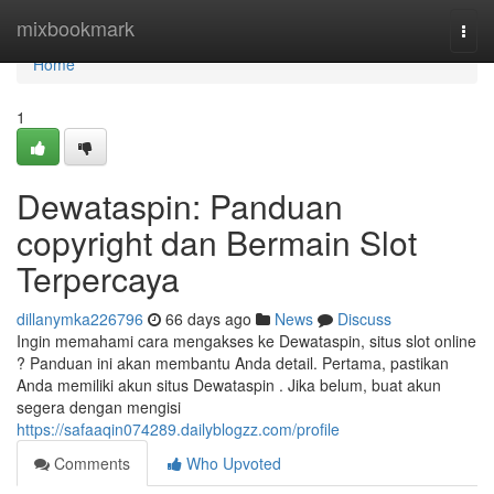
Home
mixbookmark
Togg
navi
Home
1
Dewataspin: Panduan
copyright dan Bermain Slot
Terpercaya
dillanymka226796
66 days ago
News
Discuss
Ingin memahami cara mengakses ke Dewataspin, situs slot online
? Panduan ini akan membantu Anda detail. Pertama, pastikan
Anda memiliki akun situs Dewataspin . Jika belum, buat akun
segera dengan mengisi
https://safaaqin074289.dailyblogzz.com/profile
Comments
Who Upvoted