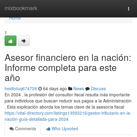
Home
mixbookmark
Togg
navi
Home
1
Asesor financiero en la nación:
Informe completa para este
año
heidiotuq674726
64 days ago
News
Discuss
En 2024 , la profesión del consultor fiscal resulta más importante
para individuos que buscan reducir sus pagos a la Administración
. Esta explicación aborda los temas clave de la asesoría fiscal
https://vital-directory.com/listings13593216/gestor-tributario-en-la-
nación-guía-detallada-para-2024
Comments
Who Upvoted