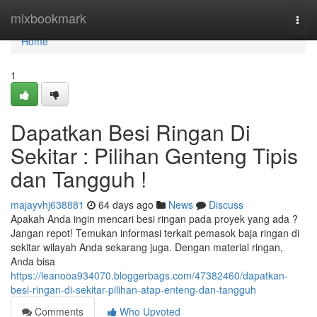
Home
mixbookmark
Togg
navi
Home
1
Dapatkan Besi Ringan Di
Sekitar : Pilihan Genteng Tipis
dan Tangguh !
majayvhj638881
64 days ago
News
Discuss
Apakah Anda ingin mencari besi ringan pada proyek yang ada ?
Jangan repot! Temukan informasi terkait pemasok baja ringan di
sekitar wilayah Anda sekarang juga. Dengan material ringan,
Anda bisa
https://leanooa934070.bloggerbags.com/47382460/dapatkan-
besi-ringan-di-sekitar-pilihan-atap-enteng-dan-tangguh
Comments
Who Upvoted