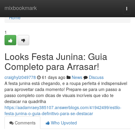
Home
mixbookmark
Togg
navi
Home
1
Looks Festa Junina: Guia
Completo para Arrasar!
craighylz049778
61 days ago
News
Discuss
A festa junina está chegando, e a roupa perfeita é indispensável
para aproveitar cada momento! Prepare-se para um passo a
passo completo com dicas de visuais incríveis que vão te
destacar na quadrilha
https://aadamraey385107.answerblogs.com/41942499/estilo-
festa-junina-o-guia-definitivo-para-se-destacar
Comments
Who Upvoted