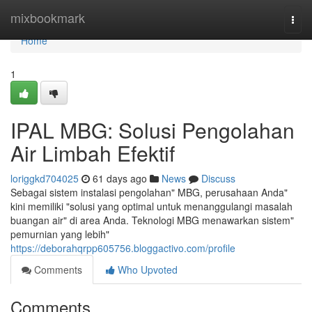
Home
mixbookmark
Togg
navi
Home
1
IPAL MBG: Solusi Pengolahan
Air Limbah Efektif
loriggkd704025
61 days ago
News
Discuss
Sebagai sistem instalasi pengolahan" MBG, perusahaan Anda"
kini memiliki "solusi yang optimal untuk menanggulangi masalah
buangan air" di area Anda. Teknologi MBG menawarkan sistem"
pemurnian yang lebih"
https://deborahqrpp605756.bloggactivo.com/profile
Comments
Who Upvoted
Comments