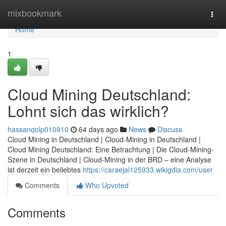
Home
mixbookmark
Togg
navi
Home
1
Cloud Mining Deutschland:
Lohnt sich das wirklich?
hassanqolp010910
64 days ago
News
Discuss
Cloud Mining in Deutschland | Cloud-Mining in Deutschland |
Cloud Mining Deutschland: Eine Betrachtung | Die Cloud-Mining-
Szene in Deutschland | Cloud-Mining in der BRD – eine Analyse
ist derzeit ein beliebtes
https://caraejal125933.wikigdia.com/user
Comments
Who Upvoted
Comments