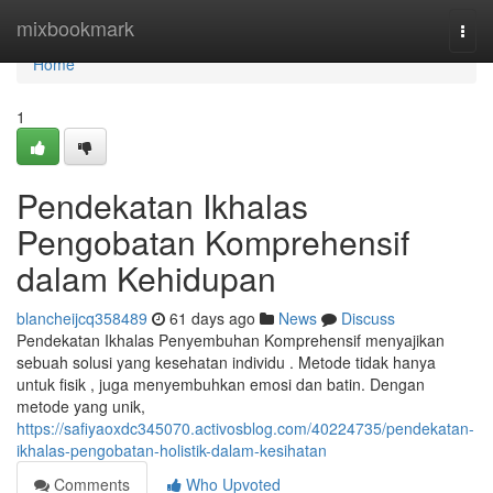
Home
mixbookmark
Togg
navi
Home
1
Pendekatan Ikhalas
Pengobatan Komprehensif
dalam Kehidupan
blancheijcq358489
61 days ago
News
Discuss
Pendekatan Ikhalas Penyembuhan Komprehensif menyajikan
sebuah solusi yang kesehatan individu . Metode tidak hanya
untuk fisik , juga menyembuhkan emosi dan batin. Dengan
metode yang unik,
https://safiyaoxdc345070.activosblog.com/40224735/pendekatan-
ikhalas-pengobatan-holistik-dalam-kesihatan
Comments
Who Upvoted