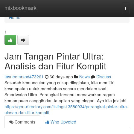
Home
mixbookmark
Togg
navi
Home
1
Jam Tangan Pintar Ultra:
Analisis dan Fitur Komplit
tasneemrsnd473261
60 days ago
News
Discuss
Sesudah kemunculan yang cukup diinginkan, kita memiliki
kesempatan untuk membahas secara mendalam soal
Smartwatch Ultra. Perangkat tersebut menawarkan ragam
kemampuan canggih dan tampilan yang elegan. Ayo kita jelajahi
https://gen-directory.com/listings13580934/perangkat-pintar-ultra-
ulasan-dan-fitur-komplit
Comments
Who Upvoted