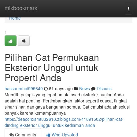
Home
mixbookmark
Togg
navi
Home
1
Pilihan Cat Permukaan
Eksterior Unggul untuk
Properti Anda
hassanmhoi995649
61 days ago
News
Discuss
Memilih pelapis yang tepat untuk fasad eksterior hunian Anda
adalah hal penting. Pertimbangkan faktor seperti cuaca, tingkat
sinar sinar, dan gaya bangunan semua. Cat emulsi adalah solusi
banyak karena kemampuannya
https://deaconxsmt832610.ziblogs.com/41891502/pilihan-cat-
dinding-eksterior-unggul-untuk-kediaman-anda
Comments
Who Upvoted