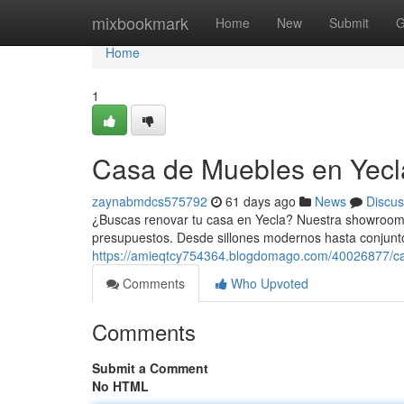
Home
mixbookmark
Home
New
Submit
G
Home
1
Casa de Muebles en Yecla
zaynabmdcs575792
61 days ago
News
Discus
¿Buscas renovar tu casa en Yecla? Nuestra showroom 
presupuestos. Desde sillones modernos hasta conjun
https://amieqtcy754364.blogdomago.com/40026877/ca
Comments
Who Upvoted
Comments
Submit a Comment
No HTML