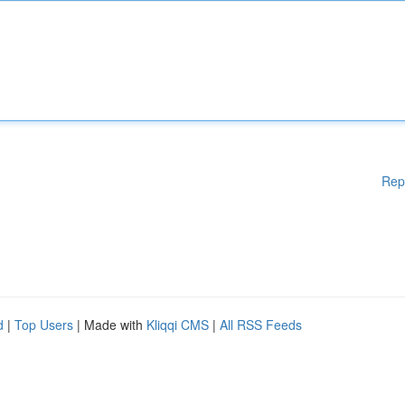
Rep
d
|
Top Users
| Made with
Kliqqi CMS
|
All RSS Feeds