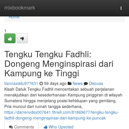
Home
mixbookmark
Togg
navi
Home
1
Tengku Tengku Fadhli:
Dongeng Menginspirasi dari
Kampung ke Tinggi
tiannaxddu977631
59 days ago
News
Discuss
Kisah Datuk Tengku Fadhli menceritakan sebuah perjalanan
menakjubkan dari kesederhanaan Kampung pinggiran di wilayah
Sumatera hingga menjelang posisi kehidupan yang gemilang.
Pria muncul dari rumah tangga sederhana,
https://darrenvdsx007641.fitnell.com/81869677/tengku-tengku-
fadhli-dongeng-menginspirasi-dari-kampung-ke-puncak
Comments
Who Upvoted