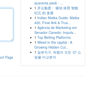
quaranta piedi - ...
1
开云集团： 驱动 体育 智能
纪元 的 发展
1
Indian Matka Guide: Matka
420, Final Ank & Trus...
1
Agência de Marketing em
Senador Canedo: Impuls...
1
Top Betting Platforms
1
Weed in the capital : A
Growing Hidden Cul...
1
일본직구, 득템의 모든 것! 쇼
핑몰 비교분석
ort Page