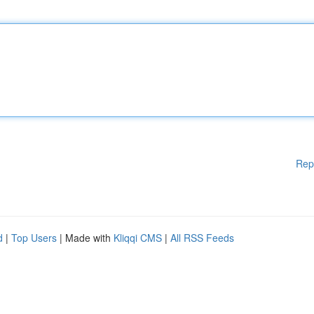
Rep
d
|
Top Users
| Made with
Kliqqi CMS
|
All RSS Feeds