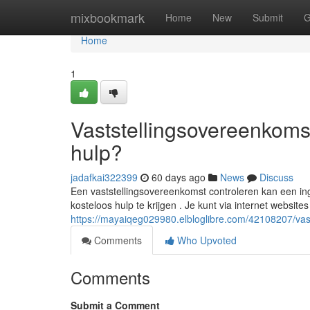
Home
mixbookmark
Home
New
Submit
G
Home
1
Vaststellingsovereenkomst
hulp?
jadafkai322399
60 days ago
News
Discuss
Een vaststellingsovereenkomst controleren kan een ing
kosteloos hulp te krijgen . Je kunt via internet website
https://mayaiqeg029980.elbloglibre.com/42108207/vast
Comments
Who Upvoted
Comments
Submit a Comment