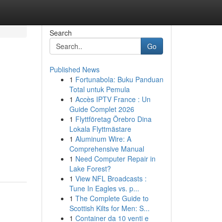
Search
Go
Published News
1
Fortunabola: Buku Panduan
Total untuk Pemula
1
Accès IPTV France : Un
Guide Complet 2026
1
Flyttföretag Örebro Dina
Lokala Flyttmästare
1
Aluminum Wire: A
Comprehensive Manual
1
Need Computer Repair in
Lake Forest?
1
View NFL Broadcasts :
Tune In Eagles vs. p...
1
The Complete Guide to
Scottish Kilts for Men: S...
1
Container da 10 venti e