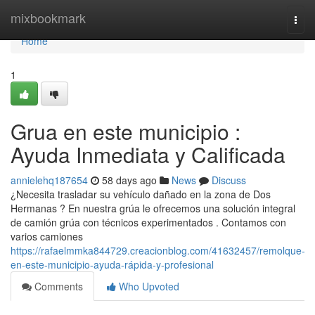
Home
mixbookmark
Togg
navi
Home
1
Grua en este municipio :
Ayuda Inmediata y Calificada
annielehq187654
58 days ago
News
Discuss
¿Necesita trasladar su vehículo dañado en la zona de Dos
Hermanas ? En nuestra grúa le ofrecemos una solución integral
de camión grúa con técnicos experimentados . Contamos con
varios camiones
https://rafaelmmka844729.creacionblog.com/41632457/remolque-
en-este-municipio-ayuda-rápida-y-profesional
Comments
Who Upvoted